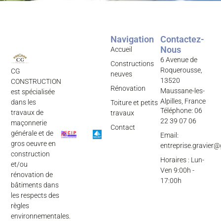
Navigation
Contactez-
Nous
Accueil
6 Avenue de
Constructions
Roquerousse,
CG
neuves
13520
CONSTRUCTION
Rénovation
Maussane-les-
est spécialisée
Alpilles, France
dans les
Toiture et petits
Téléphone: 06
travaux de
travaux
22 39 07 06
maçonnerie
Contact
générale et de
Email:
gros oeuvre en
entreprise.gravier
construction
Horaires : Lun-
et/ou
Ven 9:00h -
rénovation de
17:00h
bâtiments dans
les respects des
règles
environnementales.